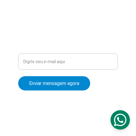
vendas@doplast.com.br
+55 11 44418344
ESCREVA-NOS
Seu e-mail para contato
Enviar mensagem agora
© 2026. Direitos reservados, proibido cópia ou 
reprodução desse site.
Política de Privacidade
 | 
Termos de Serviço