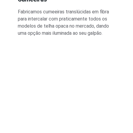
Fabricamos cumeeiras translúcidas em fibra 
para intercalar com praticamente todos os 
modelos de telha opaca no mercado, dando 
uma opção mais iluminada ao seu galpão.
Qualidade
Telhas translúcidas para todo o Brasil desde 
1973.
CONTATO