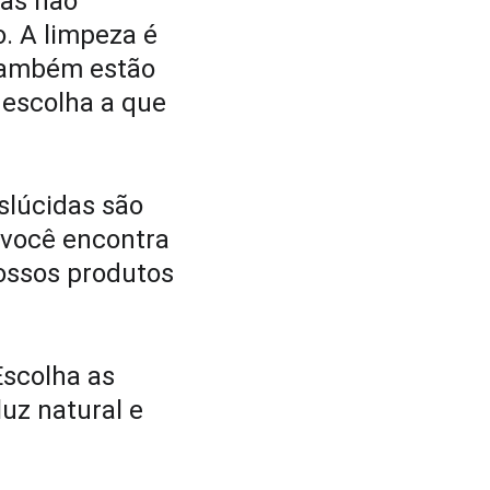
das não 
 A limpeza é 
 também estão 
 escolha a que 
slúcidas são 
 você encontra 
nossos produtos 
Escolha as 
uz natural e 