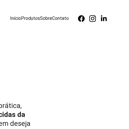
Início
Produtos
Sobre
Contato
rática, 
cidas da 
uem deseja 