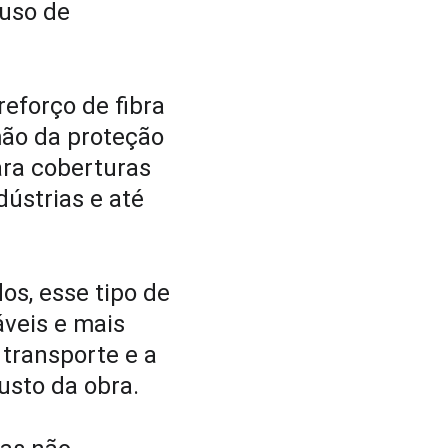
 uso de 
eforço de fibra 
mão da proteção 
ara coberturas 
dústrias e até 
os, esse tipo de 
veis e mais 
 transporte e a 
usto da obra.